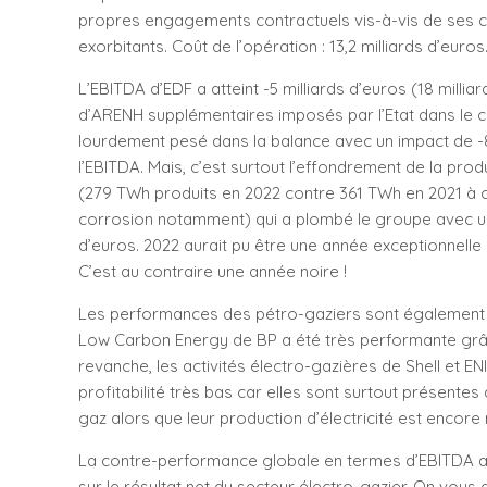
propres engagements contractuels vis-à-vis de ses cli
exorbitants. Coût de l’opération : 13,2 milliards d’euros
L’EBITDA d’EDF a atteint -5 milliards d’euros (18 milli
d’ARENH supplémentaires imposés par l’Etat dans le ca
lourdement pesé dans la balance avec un impact de -8
l’EBITDA. Mais, c’est surtout l’effondrement de la produ
(279 TWh produits en 2022 contre 361 TWh en 2021 à
corrosion notamment) qui a plombé le groupe avec un
d’euros. 2022 aurait pu être une année exceptionnelle p
C’est au contraire une année noire !
Les performances des pétro-gaziers sont également 
Low Carbon Energy de BP a été très performante grâc
revanche, les activités électro-gazières de Shell et EN
profitabilité très bas car elles sont surtout présentes d
gaz alors que leur production d’électricité est encore
La contre-performance globale en termes d’EBITDA a
sur le résultat net du secteur électro-gazier. On vous d