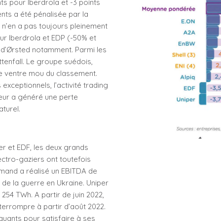
ts pour Iberdrola et -3 points
ients a été pénalisée par la
 n’en a pas toujours pleinement
our Iberdrola et EDP (-50% et
g d’Ørsted notamment. Parmi les
tenfall. Le groupe suédois,
 le ventre mou du classement.
exceptionnels, l’activité trading
leur a généré une perte
turel.
er et EDF, les deux grands
ectro-gaziers ont toutefois
lemand a réalisé un EBITDA de
e de la guerre en Ukraine. Uniper
254 TWh. A partir de juin 2022,
terrompre à partir d’août 2022.
uants pour satisfaire à ses