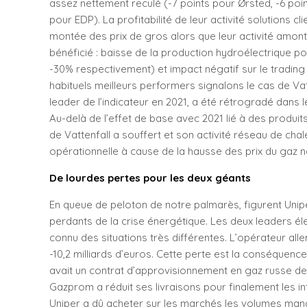
assez nettement reculé (-7 points pour Ørsted, -6 poin
pour EDP). La profitabilité de leur activité solutions cl
montée des prix de gros alors que leur activité amont
bénéficié : baisse de la production hydroélectrique p
-30% respectivement) et impact négatif sur le tradin
habituels meilleurs performers signalons le cas de Vat
leader de l’indicateur en 2021, a été rétrogradé dans
Au-delà de l’effet de base avec 2021 lié à des produits 
de Vattenfall a souffert et son activité réseau de cha
opérationnelle à cause de la hausse des prix du gaz na
De lourdes pertes pour les deux géants
En queue de peloton de notre palmarès, figurent Unip
perdants de la crise énergétique. Les deux leaders él
connu des situations très différentes. L’opérateur al
-10,2 milliards d’euros. Cette perte est la conséquenc
avait un contrat d’approvisionnement en gaz russe de 
Gazprom a réduit ses livraisons pour finalement les in
Uniper a dû acheter sur les marchés les volumes manq