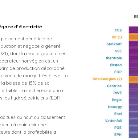
égoce d’électricité
 a pleinement bénéficié de
 production et négoce a généré
1), dont la moitié grâce à ses
’opérateur norvégien est un
n parc de production décarboné,
n niveau de marge très élevé. La
 la baisse de 15% de sa
ie faible. La sécheresse qui a
s les hydroélectriciens (EDP,
 habitués du haut du classement
rvenu à maintenir une
eurs dont la profitabilité a