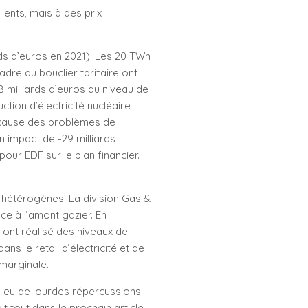
ents, mais à des prix
.
ards d’euros en 2021). Les 20 TWh
dre du bouclier tarifaire ont
 milliards d’euros au niveau de
ction d’électricité nucléaire
 cause des problèmes de
 impact de -29 milliards
our EDF sur le plan financier.
hétérogènes. La division Gas &
e à l’amont gazier. En
I ont réalisé des niveaux de
ans le retail d’électricité et de
 marginale.
 eu de lourdes répercussions
it tout dans le prochain article.