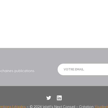
ochaines publications
ntions Légales
– © 2024 Watt’s Next Conseil – Création
Youdem